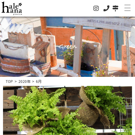
Green
ホーム
オンラインストア
法人の方はこちらへ
イベント
TOP
>
2020年
>
6月
お知らせ
グリーン
ドライフラワー
ハレハナについて