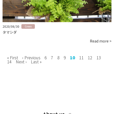
お問い合わせ
instagram
2020/06/30
Green
タマシダ
Read more >
« First
‹ Previous
6
7
8
9
10
11
12
13
14
Next ›
Last »