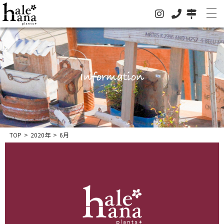
Information
ホーム
オンラインストア
法人の方はこちらへ
イベント
TOP
>
2020年
>
6月
お知らせ
グリーン
ドライフラワー
ハレハナについて