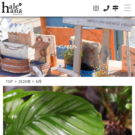
Green
ホーム
オンラインストア
法人の方はこちらへ
イベント
TOP
>
2020年
>
6月
お知らせ
グリーン
ドライフラワー
ハレハナについて