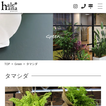
Green
ホーム
オンラインストア
法人の方はこちらへ
TOP
>
Green
>
タマシダ
イベント
タマシダ
お知らせ
グリーン
ドライフラワー
ハレハナについて