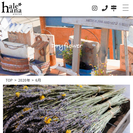
Dryflower
ホーム
オンラインストア
法人の方はこちらへ
イベント
TOP
>
2020年
>
6月
お知らせ
グリーン
ドライフラワー
ハレハナについて