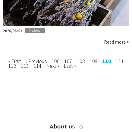
お問い合わせ
instagram
2020/06/01
Dryflower
Read more >
« First
‹ Previous
106
107
108
109
110
111
112
113
114
Next ›
Last »
About us