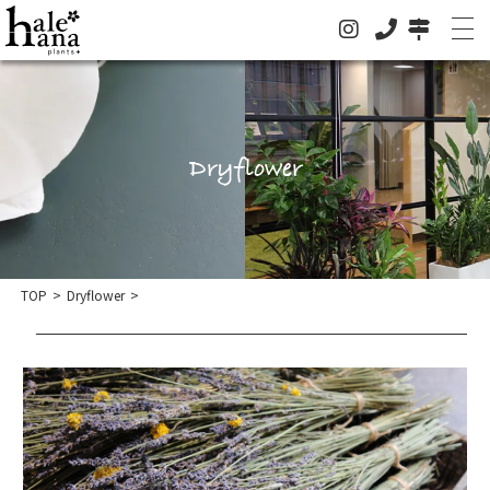
Dryflower
ホーム
オンラインストア
法人の方はこちらへ
TOP
>
Dryflower
>
イベント
お知らせ
グリーン
ドライフラワー
ハレハナについて