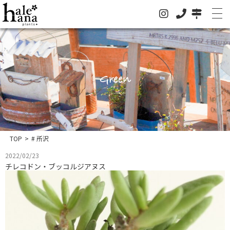
Green
ホーム
オンラインストア
法人の方はこちらへ
TOP
>
# 所沢
イベント
2022/02/23
チレコドン・ブッコルジアヌス
お知らせ
グリーン
ドライフラワー
ハレハナについて