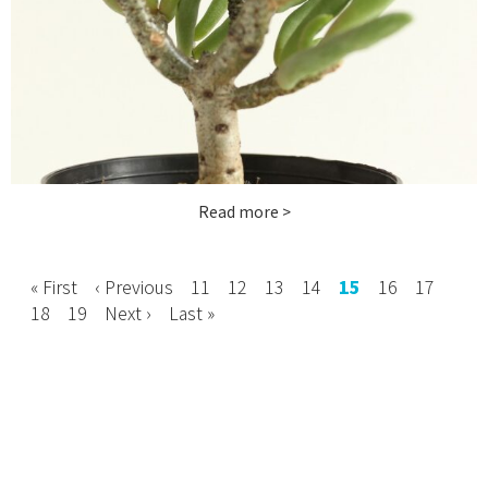
お問い合わせ
instagram
Read more >
« First
‹ Previous
11
12
13
14
15
16
17
18
19
Next ›
Last »