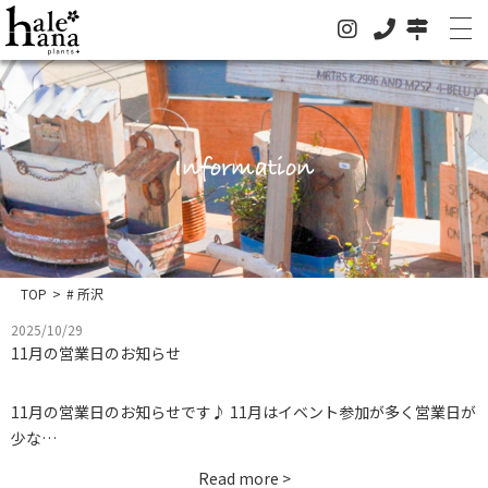
ホーム
Information
オンラインストア
法人の方はこちらへ
イベント
TOP
>
# 所沢
2025/10/29
お知らせ
11月の営業日のお知らせ
グリーン
11月の営業日のお知らせです♪ 11月はイベント参加が多く営業日が
ドライフラワー
少な…
ハレハナについて
Read more >