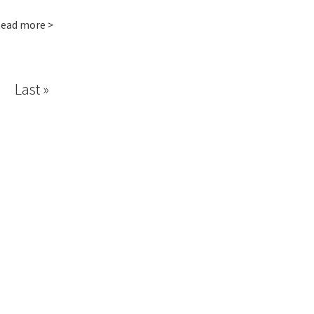
ead more >
›
Last »