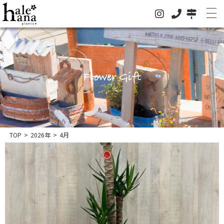
Flower Gift
ホーム
オンラインストア
法人の方はこちらへ
イベント
TOP
>
2026年
>
4月
お知らせ
グリーン
ドライフラワー
ハレハナについて