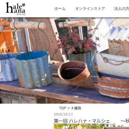
ホーム
オンラインストア
法人の
TOP
>
# 雑貨
2020/10/17
第一回 ハレハナ・マルシェ ～秋