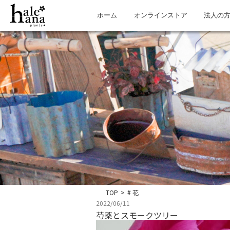
ホーム
オンラインストア
法人の
TOP
>
# 花
2022/06/11
芍薬とスモークツリー