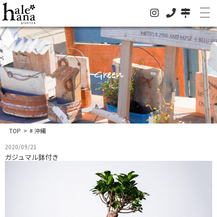
Green
ホーム
オンラインストア
法人の方はこちらへ
TOP
>
# 沖縄
イベント
2020/09/21
お知らせ
ガジュマル鉢付き
グリーン
ドライフラワー
ハレハナについて