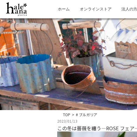
ホーム
オンラインストア
法人の
TOP
>
# ブルガリア
2023/01/13
この冬は薔薇を纏う―ROSE フェア― 202