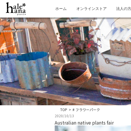
ホーム
オンラインストア
法人の
TOP
>
# フラワーパーク
2020/10/13
Australian native plants fair