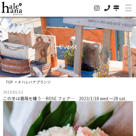
Event
ホーム
オンラインストア
法人の方はこちらへ
TOP
>
# ハレハナプランツ
イベント
2023/01/13
この冬は薔薇を纏う―ROSE フェア― 2023/1/18 wed.～28 sat.
お知らせ
グリーン
ドライフラワー