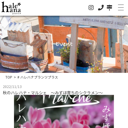
Event
ホーム
オンラインストア
法人の方はこちらへ
TOP
>
# ハレハナプランツプラス
イベント
2022/11/13
秋のハレハナ・マルシェ ～みずほ育ちのシクラメン～
お知らせ
グリーン
ドライフラワー
ハレハナについて