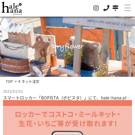
Dryflower
ホーム
オンラインストア
法人の方はこちらへ
TOP
>
# ネット注文
イベント
2023/02/02
お知らせ
スマートロッカー「BOPISTA（ボピスタ）」にて、hale-hana plants+の商品が購入できます。
グリーン
ドライフラワー
ハレハナについて