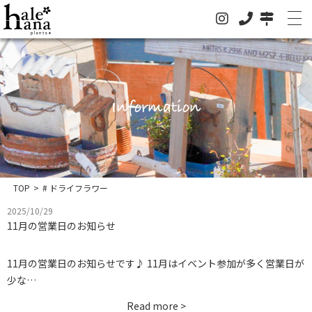
ホーム
Information
オンラインストア
法人の方はこちらへ
イベント
TOP
>
# ドライフラワー
2025/10/29
お知らせ
11月の営業日のお知らせ
グリーン
11月の営業日のお知らせです♪ 11月はイベント参加が多く営業日が
ドライフラワー
少な…
ハレハナについて
Read more >