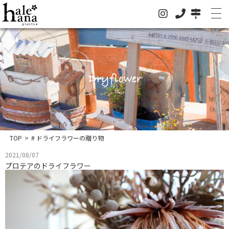
Dryflower
ホーム
オンラインストア
法人の方はこちらへ
TOP
>
# ドライフラワーの贈り物
イベント
2021/08/07
お知らせ
プロテアのドライフラワー
グリーン
ドライフラワー
ハレハナについて