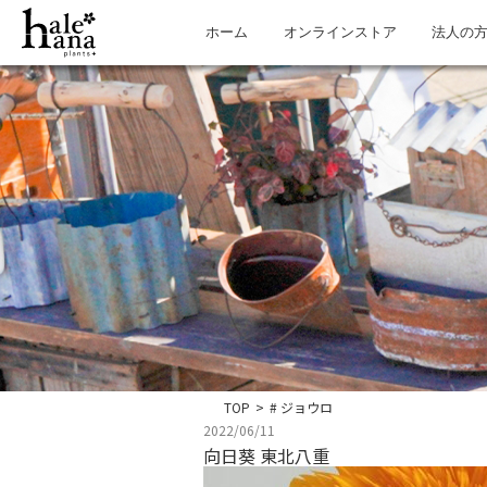
ホーム
オンラインストア
法人の
TOP
>
# ジョウロ
2022/06/11
向日葵 東北八重