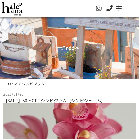
Green
ホーム
オンラインストア
法人の方はこちらへ
TOP
>
# シンビジウム
イベント
2021/01/20
お知らせ
【SALE】50％OFF シンビジウム（シンビジューム）
グリーン
ドライフラワー
ハレハナについて