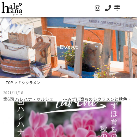
Event
ホーム
オンラインストア
法人の方はこちらへ
TOP
>
# シクラメン
イベント
2021/11/18
お知らせ
第6回 ハレハナ・マルシェ ～みずほ育ちのシクラメンと秋色ドライフラワー～
グリーン
ドライフラワー
ハレハナについて