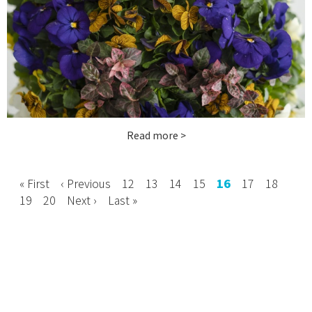
お問い合わせ
instagram
Read more >
« First
‹ Previous
12
13
14
15
16
17
18
19
20
Next ›
Last »