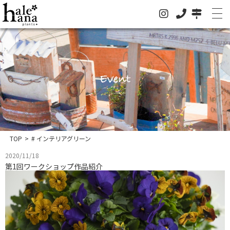
Event
ホーム
オンラインストア
法人の方はこちらへ
TOP
>
# インテリアグリーン
イベント
2020/11/18
第1回ワークショップ作品紹介
お知らせ
グリーン
ドライフラワー
ハレハナについて