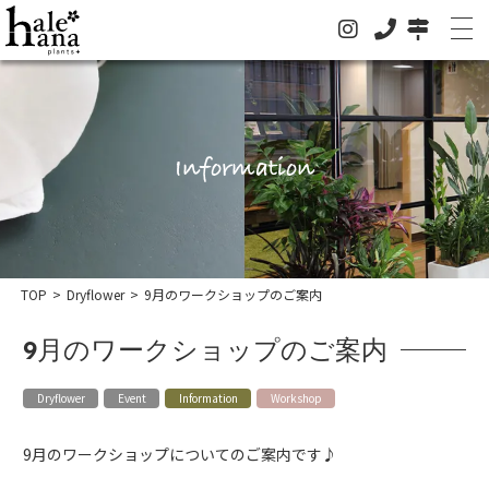
Information
ホーム
TOP
>
Dryflower
>
9月のワークショップのご案内
オンラインストア
9月のワークショップのご案内
法人の方はこちらへ
イベント
Dryflower
Event
Information
Workshop
お知らせ
9月のワークショップについてのご案内です♪
グリーン