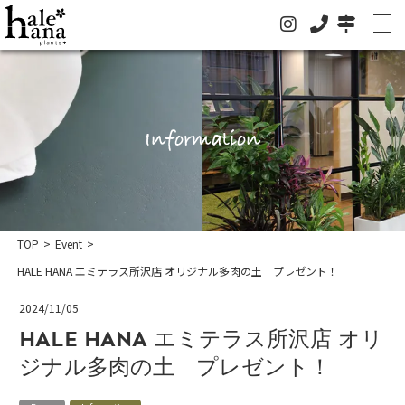
Information
ホーム
オンラインストア
TOP
>
Event
>
法人の方はこちらへ
HALE HANA エミテラス所沢店 オリジナル多肉の土 プレゼント！
イベント
2024/11/05
お知らせ
HALE HANA エミテラス所沢店 オリ
グリーン
ジナル多肉の土 プレゼント！
ドライフラワー