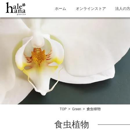
ホーム
オンラインストア
法人の
TOP
>
Green
>
食虫植物
食虫植物