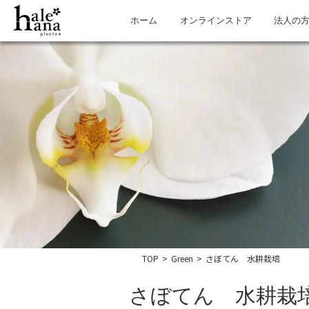
ホーム
オンラインストア
法人の
TOP
>
Green
>
さぼてん 水耕栽培
さぼてん 水耕栽