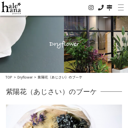
Dryflower
ホーム
オンラインストア
法人の方はこちらへ
TOP
>
Dryflower
>
紫陽花（あじさい）のブーケ
イベント
紫陽花（あじさい）のブーケ
お知らせ
グリーン
ドライフラワー
ハレハナについて