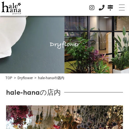
Dryflower
ホーム
オンラインストア
法人の方はこちらへ
TOP
>
Dryflower
>
hale-hanaの店内
イベント
hale-hanaの店内
お知らせ
グリーン
ドライフラワー
ハレハナについて