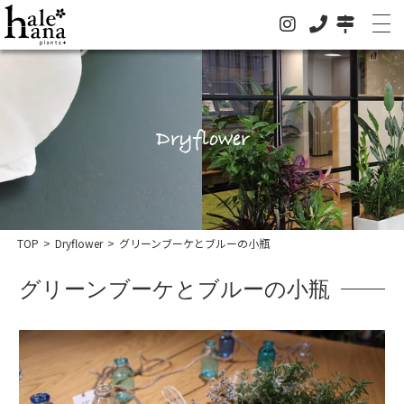
Dryflower
ホーム
オンラインストア
法人の方はこちらへ
TOP
>
Dryflower
>
グリーンブーケとブルーの小瓶
イベント
グリーンブーケとブルーの小瓶
お知らせ
グリーン
ドライフラワー
ハレハナについて