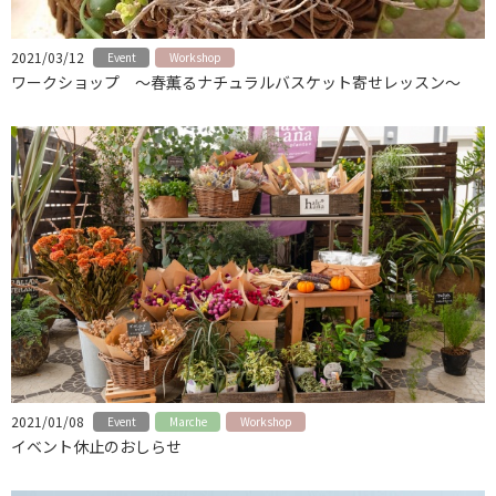
2021/03/12
Event
Workshop
ワークショップ ～春薫るナチュラルバスケット寄せレッスン～
2021/01/08
Event
Marche
Workshop
イベント休止のおしらせ