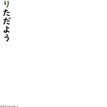
せ
ead more >