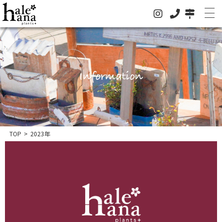
Information
ホーム
オンラインストア
法人の方はこちらへ
イベント
TOP
>
2023年
お知らせ
グリーン
ドライフラワー
ハレハナについて