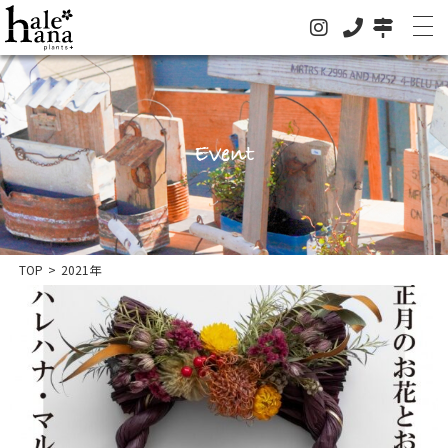
Event
ホーム
オンラインストア
法人の方はこちらへ
イベント
TOP
>
2021年
お知らせ
グリーン
ドライフラワー
ハレハナについて